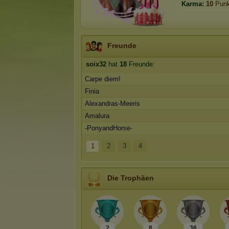
Karma:
10
Punk
Freunde
soix32
hat
18
Freunde:
Carpe diem!
Finia
Alexandras-Meeris
Amalura
-PonyandHorse-
1
2
3
4
Die Trophäen
2
8
36