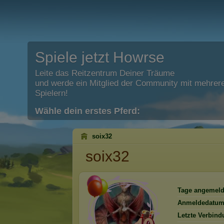
Spiele jetzt Howrse
Leite das Reitzentrum Deiner Träume
und werde ein Mitglied der Community mit mehrere
Spielern!
Wähle dein erstes Pferd:
soix32
soix32
Tage angemeld
Anmeldedatum
Letzte Verbind