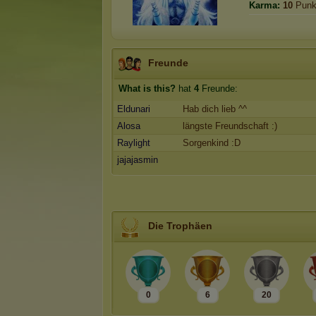
Karma:
10
Punk
Freunde
What is this?
hat
4
Freunde:
Eldunari
Hab dich lieb ^^
Alosa
längste Freundschaft :)
Raylight
Sorgenkind :D
jajajasmin
Die Trophäen
0
6
20