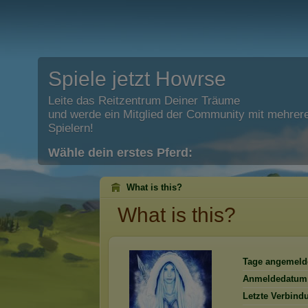
Spiele jetzt Howrse
Leite das Reitzentrum Deiner Träume
und werde ein Mitglied der Community mit mehrere
Spielern!
Wähle dein erstes Pferd:
What is this?
What is this?
Tage angemeld
Anmeldedatum
Letzte Verbind