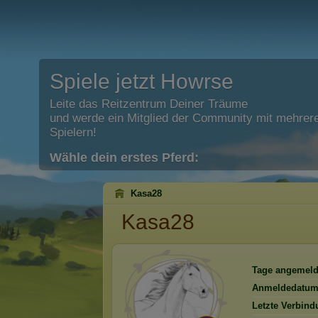
Spiele jetzt Howrse
Leite das Reitzentrum Deiner Träume
und werde ein Mitglied der Community mit mehrere
Spielern!
Wähle dein erstes Pferd:
Kasa28
Kasa28
Tage angemeld
Anmeldedatum
Letzte Verbind