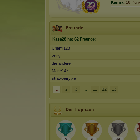
Karma:
10
Punk
Freunde
Kasa28
hat
62
Freunde:
Chanti123
vony
die andere
Marie147
strawberrypie
1
2
3
...
11
12
13
Die Trophäen