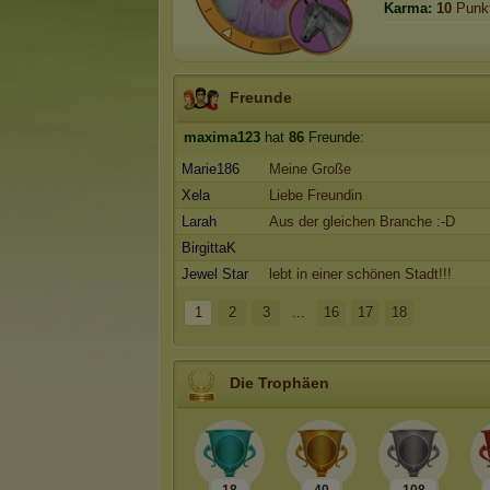
Karma:
10
Punk
Freunde
maxima123
hat
86
Freunde:
Marie186
Meine Große
Xela
Liebe Freundin
Larah
Aus der gleichen Branche :-D
BirgittaK
Jewel Star
lebt in einer schönen Stadt!!!
1
2
3
...
16
17
18
Die Trophäen