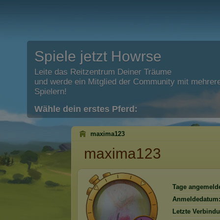
Spiele jetzt Howrse
Leite das Reitzentrum Deiner Träume
und werde ein Mitglied der Community mit mehrere
Spielern!
Wähle dein erstes Pferd:
maxima123
maxima123
Tage angemelde
Anmeldedatum
Letzte Verbind