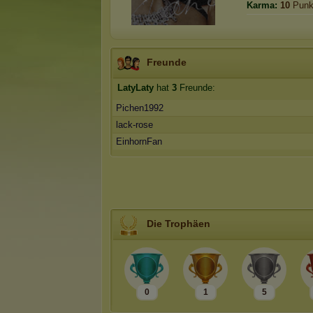
Karma:
10
Punk
Freunde
LatyLaty
hat
3
Freunde:
Pichen1992
lack-rose
EinhornFan
Die Trophäen
0
1
5