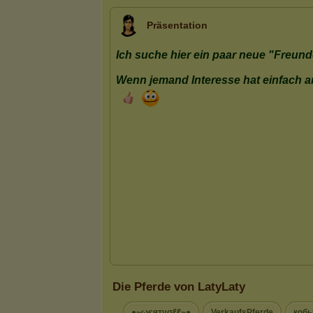
Präsentation
Die Pferde von LatyLaty
●~ωєятνσℓℓ~●
VerkaufsPferde
коб