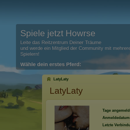
Spiele jetzt Howrse
Leite das Reitzentrum Deiner Träume
und werde ein Mitglied der Community mit mehrere
Spielern!
Wähle dein erstes Pferd:
LatyLaty
LatyLaty
Tage angemeld
Anmeldedatum
Letzte Verbind