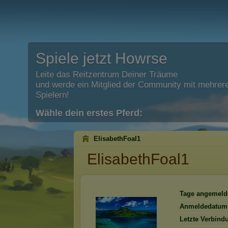
Spiele jetzt Howrse
Leite das Reitzentrum Deiner Träume
und werde ein Mitglied der Community mit mehrere
Spielern!
Wähle dein erstes Pferd:
ElisabethFoal1
ElisabethFoal1
Tage angemeld
Anmeldedatum
Letzte Verbind