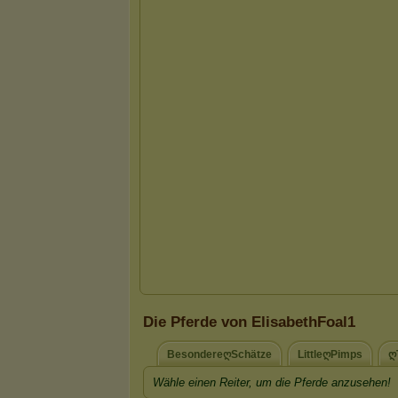
Die Pferde von ElisabethFoal1
BesondereღSchätze
LittleღPimps
ღ
Wähle einen Reiter, um die Pferde anzusehen!