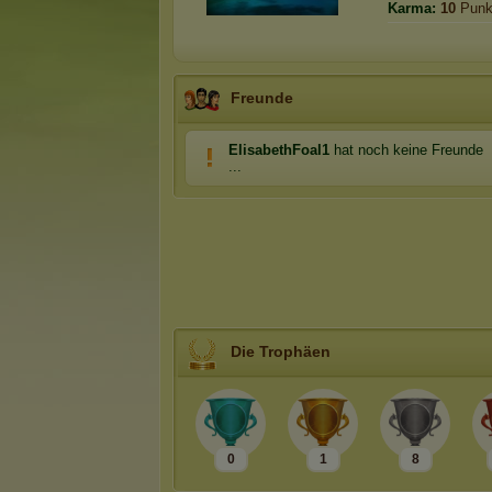
Karma:
10
Punk
Freunde
ElisabethFoal1
hat noch keine Freunde
...
Die Trophäen
0
1
8