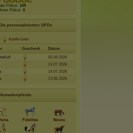
der Plätze:
109
freier Plätze:
0
Die personalisierten UFOs
:
Apollo-Leier
r
Geschenk
Datum
heKid!
05.08.2026
24.07.2026
a
14.07.2026
a
13.06.2026
Nomadenpferde
rtuna
Fidelitas
Novus