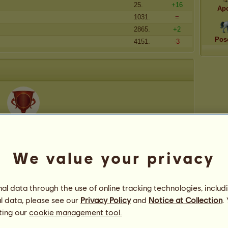
25.
+16
Apo
1031.
=
2865.
+2
Pos
4151.
-3
200
We value your privacy
l data through the use of online tracking technologies, includ
l data, please see our
Privacy Policy
and
Notice at Collection
.
ting our
cookie management tool.