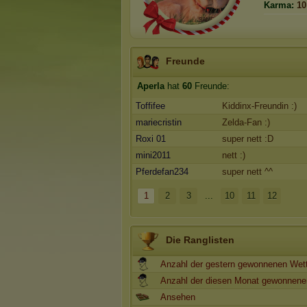
Karma:
10
Freunde
Aperla
hat
60
Freunde:
Toffifee
Kiddinx-Freundin :)
mariecristin
Zelda-Fan :)
Roxi 01
super nett :D
mini2011
nett :)
Pferdefan234
super nett ^^
1
2
3
...
10
11
12
Die Ranglisten
Anzahl der gestern gewonnenen Wet
Anzahl der diesen Monat gewonnene
Ansehen