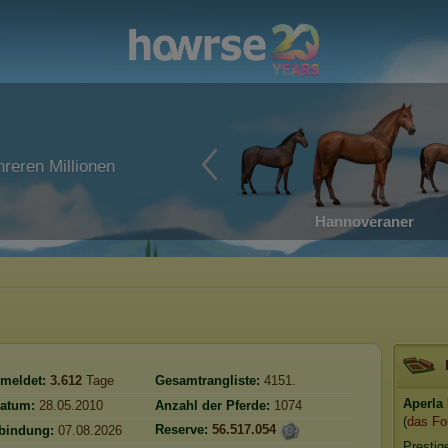
reren Millionen
Hannoveraner
meldet:
3.612
Tage
Gesamtrangliste:
4151.
Aperla
atum:
28.05.2010
Anzahl der Pferde:
1074
(
das Fo
Reserve:
56.517.054
rbindung:
07.08.2026
Prestig