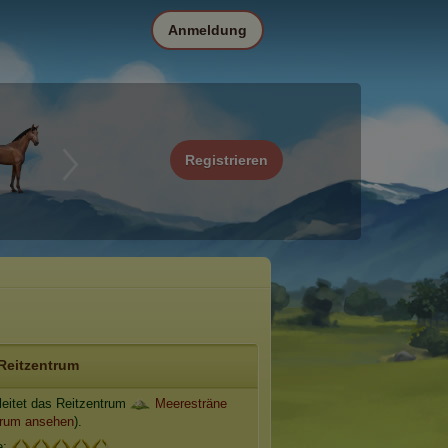
Anmeldung
Registrieren
Reitzentrum
leitet das Reitzentrum
Meeresträne
rum ansehen
).
e: