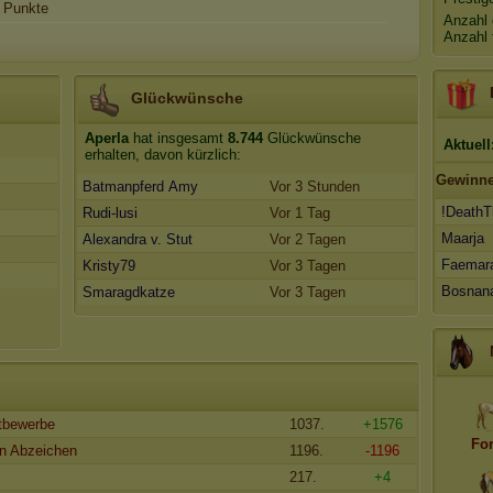
Punkte
Anzahl 
Anzahl 
Glückwünsche
Aperla
hat insgesamt
8.744
Glückwünsche
Aktuell
erhalten, davon kürzlich:
Gewinne
Batmanpferd Amy
Vor 3 Stunden
!DeathT
Rudi-lusi
Vor 1 Tag
Maarja
Alexandra v. Stut
Vor 2 Tagen
Faemar
Kristy79
Vor 3 Tagen
Bosnan
Smaragdkatze
Vor 3 Tagen
tbewerbe
1037.
+1576
Fo
n Abzeichen
1196.
-1196
217.
+4