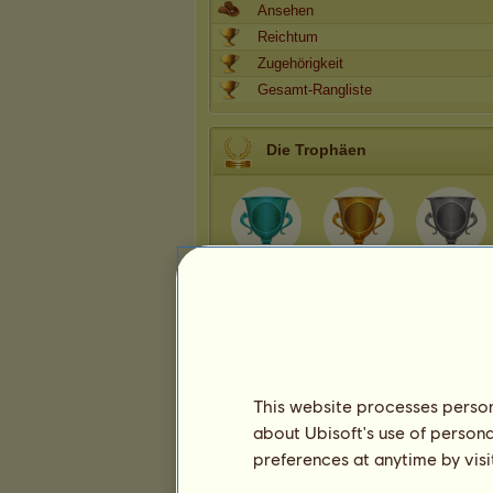
Ansehen
Reichtum
Zugehörigkeit
Gesamt-Rangliste
Die Trophäen
10
31
92
Präsentation
This website processes persona
about Ubisoft's use of persona
preferences at anytime by visi