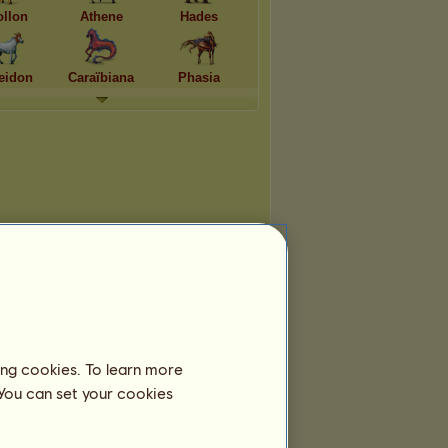
llon
Athene
Hades
eidon
Caraïbiana
Phasia
ing cookies. To learn more
 You can set your cookies