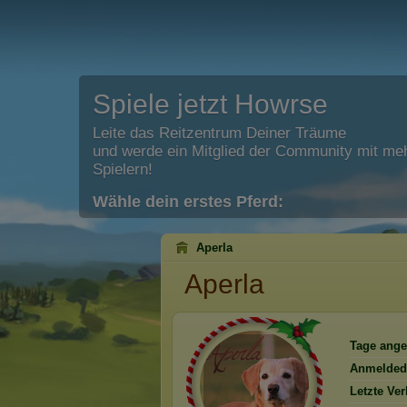
Spiele jetzt Howrse
Leite das Reitzentrum Deiner Träume
und werde ein Mitglied der Community mit meh
Spielern!
Wähle dein erstes Pferd:
Aperla
Aperla
Tage ange
Anmelded
Letzte Ve