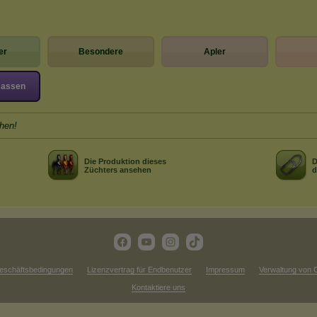
er
Besondere
Apler
Rassen
hen!
Die Produktion dieses
D
Züchters ansehen
d
eschäftsbedingungen
Lizenzvertrag für Endbenutzer
Impressum
Verwaltung von 
Kontaktiere uns