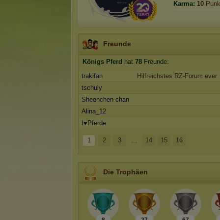
Karma:
10
Punk
Freunde
Königs Pferd
hat
78
Freunde:
trakifan
Hilfreichstes RZ-Forum ever
tschuly
Sheenchen-chan
Alina_12
I♥Pferde
1
2
3
...
14
15
16
Die Trophäen