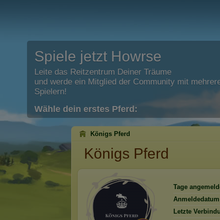
Spiele jetzt Howrse
Leite das Reitzentrum Deiner Träume
und werde ein Mitglied der Community mit mehrere
Spielern!
Wähle dein erstes Pferd:
Königs Pferd
Königs Pferd
Tage angemeld
Anmeldedatum
Letzte Verbind