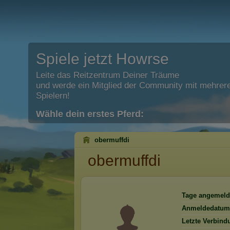
Spiele jetzt Howrse
Leite das Reitzentrum Deiner Träume
und werde ein Mitglied der Community mit mehrere
Spielern!
Wähle dein erstes Pferd:
obermuffdi
obermuffdi
Tage angemeld
Anmeldedatum
Letzte Verbind