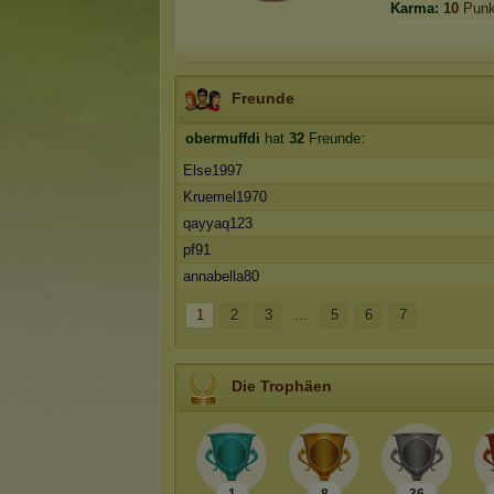
Karma:
10
Punk
Freunde
obermuffdi
hat
32
Freunde:
Else1997
Kruemel1970
qayyaq123
pf91
annabella80
1
2
3
...
5
6
7
Die Trophäen