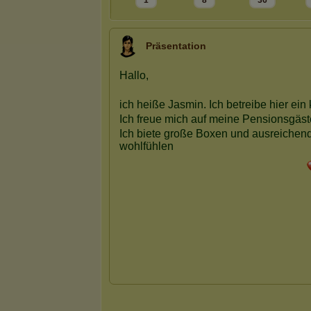
1
8
36
Präsentation