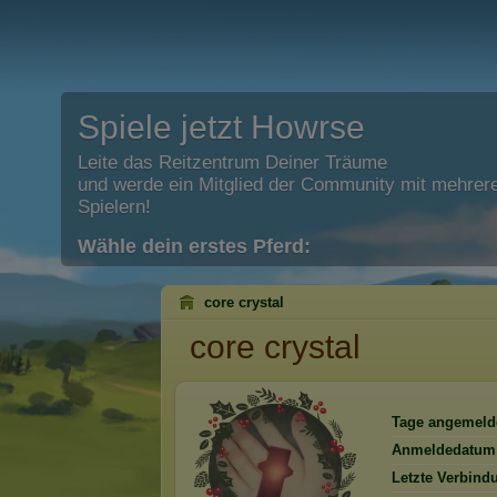
Spiele jetzt Howrse
Leite das Reitzentrum Deiner Träume
und werde ein Mitglied der Community mit mehrere
Spielern!
Wähle dein erstes Pferd:
core crystal
core crystal
Tage angemeld
Anmeldedatum
Letzte Verbind