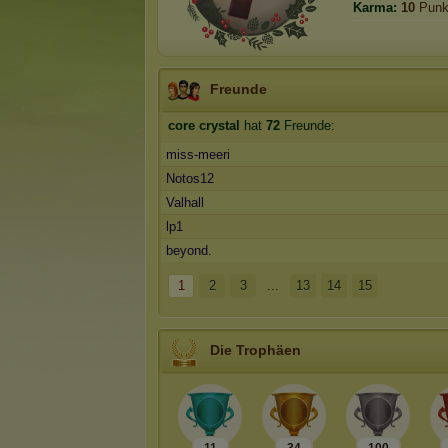
Karma:
10
Punk
Freunde
core crystal
hat
72
Freunde:
miss-meeri
Notos12
Valhall
lp1
beyond.
1
2
3
...
13
14
15
Die Trophäen