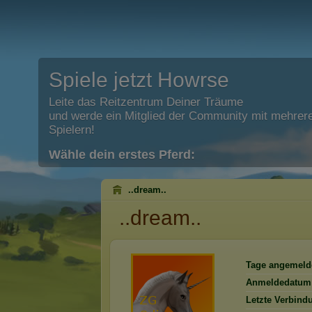
Spiele jetzt Howrse
Leite das Reitzentrum Deiner Träume
und werde ein Mitglied der Community mit mehrere
Spielern!
Wähle dein erstes Pferd:
..dream..
..dream..
Tage angemeld
Anmeldedatum
Letzte Verbind