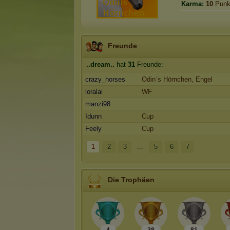
Karma:
10
Punk
Freunde
..dream..
hat
31
Freunde:
crazy_horses
Odin´s Hörnchen, Engel
loralai
WF
manzi98
Idunn
Cup
Feely
Cup
1
2
3
...
5
6
7
Die Trophäen