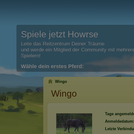
Spiele jetzt Howrse
Leite das Reitzentrum Deiner Träume
und werde ein Mitglied der Community mit mehrere
Spielern!
Wähle dein erstes Pferd:
Wingo
Wingo
Tage angemelde
Anmeldedatum
Letzte Verbind