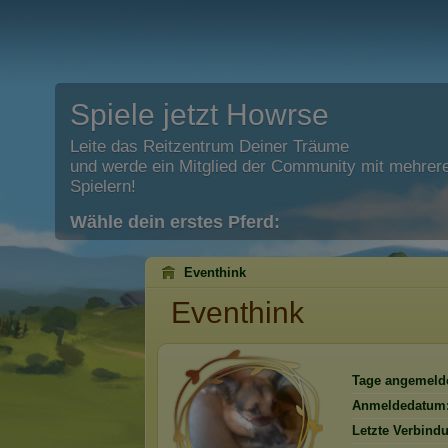
Spiele jetzt Howrse
Leite das Reitzentrum Deiner Träume
und werde ein Mitglied der Community mit mehrere
Spielern!
Wähle dein erstes Pferd:
Eventhink
Eventhink
Tage angemelde
Anmeldedatum
Letzte Verbind