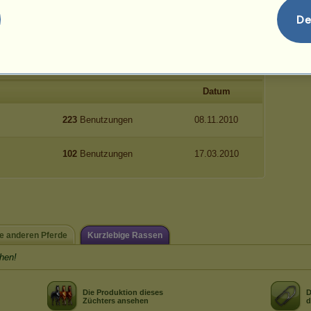
De
 vorgeschlagen.
Datum
223
Benutzungen
08.11.2010
102
Benutzungen
17.03.2010
e anderen Pferde
Kurzlebige Rassen
hen!
Die Produktion dieses
D
Züchters ansehen
d