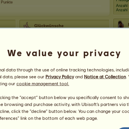
Punkte
Anzahl 
Anzahl 
Glückwünsche
Fuchsliebe
hat insgesamt
10.678
Glückwünsche
erhalten, davon kürzlich:
:♥
~ wölfchen
Vor 54 Tagen
Vi
We value your privacy
Belle700
Vor 62 Tagen
whiteprinzess
Vor 83 Tagen
Tranq
l data through the use of online tracking technologies, includ
Bajala
Vor 83 Tagen
l data, please see our
Privacy Policy
and
Notice at Collection
.
Lara Sophie
Vor 83 Tagen
ting our
cookie management tool.
K
licking the “accept” button below you specifically consent to s
me browsing and purchase activity, with Ubisoft’s partners via t
ecline, click the “decline” button below. You can change your c
eferences” link on the bottom of each web page.
172