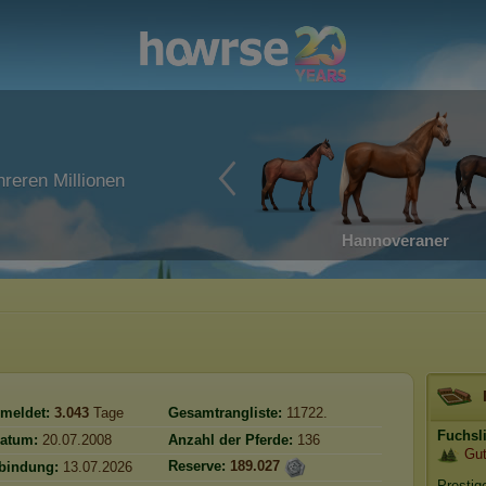
reren Millionen
Hannoveraner
meldet:
3.043
Tage
Gesamtrangliste:
11722.
Fuchsl
atum:
20.07.2008
Anzahl der Pferde:
136
Gut
Reserve:
189.027
rbindung:
13.07.2026
Prestig