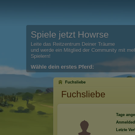
Spiele jetzt Howrse
Leite das Reitzentrum Deiner Träume
und werde ein Mitglied der Community mit meh
Spielern!
Wähle dein erstes Pferd:
Fuchsliebe
Fuchsliebe
Tage ange
Anmelded
Letzte Ve