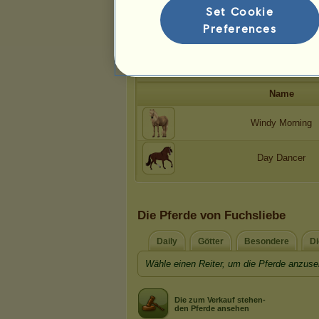
Set Cookie
Preferences
Die Kreationen
Fuchsliebe
hat
2
Kreationen für das Spiel
Name
Windy Morning
Day Dancer
Die Pferde von Fuchsliebe
Daily
Götter
Besondere
Di
Wähle einen Reiter, um die Pferde anzuse
Die zum Verkauf stehen-
den Pferde ansehen