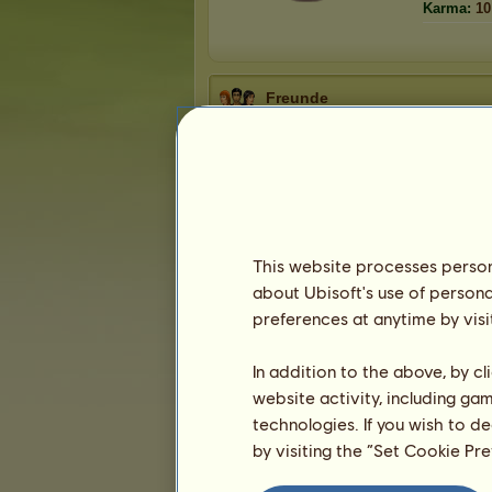
Karma:
10
Freunde
Fuchsliebe
hat
24
Freunde:
Belle700
Lea (
wunderblume1991
la souri
katze110
This website processes persona
Elea-Sophie
about Ubisoft's use of persona
1
2
3
4
5
preferences at anytime by visi
In addition to the above, by c
Die Trophäen
website activity, including ga
technologies. If you wish to d
by visiting the “Set Cookie Pr
3
15
64