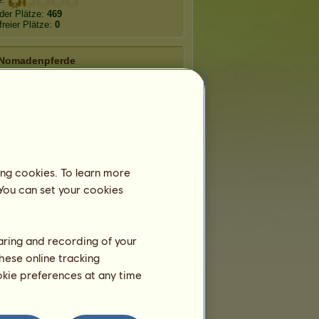
der Plätze:
469
freier Plätze:
0
Nomadenpferde
ctor
Fortuna
Timidus
uilitus
Fidelitas
Novus
ing cookies. To learn more
 You can set your cookies
han
Cápac
Kolumbus
haring and recording of your
hese online tracking
ookie preferences at any time