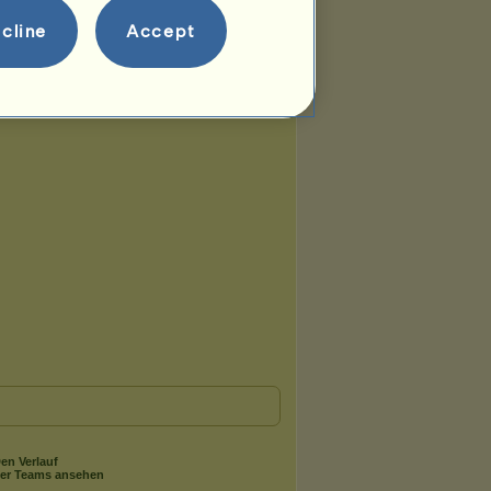
cline
Accept
en Verlauf
er Teams ansehen