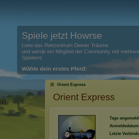
Spiele jetzt Howrse
Leite das Reitzentrum Deiner Träume
und werde ein Mitglied der Community mit mehrere
Spielern!
Wähle dein erstes Pferd:
Orient Express
Orient Express
Tage angemeld
Anmeldedatum
Letzte Verbind