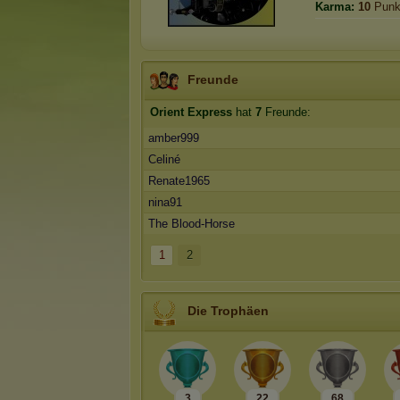
Karma:
10
Punk
Freunde
Orient Express
hat
7
Freunde:
amber999
Celiné
Renate1965
nina91
The Blood-Horse
1
2
Die Trophäen
3
22
68