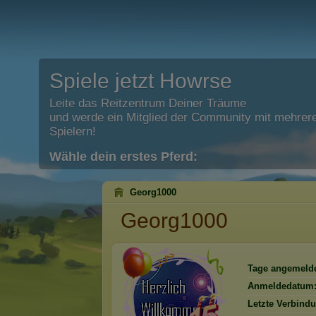
Spiele jetzt Howrse
Leite das Reitzentrum Deiner Träume
und werde ein Mitglied der Community mit mehrere
Spielern!
Wähle dein erstes Pferd:
Georg1000
Georg1000
Tage angemelde
Anmeldedatum
Letzte Verbind