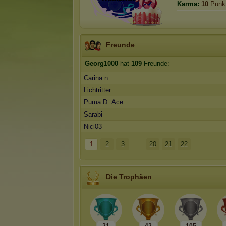
Karma:
10
Punk
Freunde
Georg1000
hat
109
Freunde:
Carina n.
Lichtritter
Puma D. Ace
Sarabi
Nici03
1
2
3
...
20
21
22
Die Trophäen