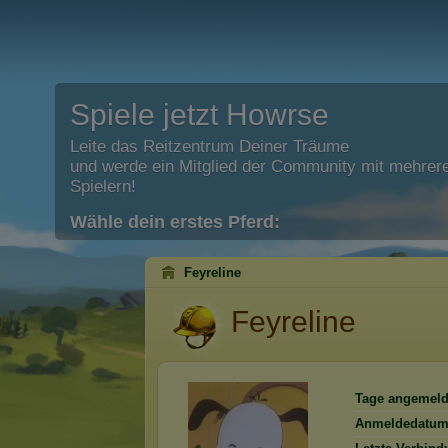
Spiele jetzt Howrse
Leite das Reitzentrum Deiner Träume
und werde ein Mitglied der Community mit mehrere
Spielern!
Wähle dein erstes Pferd:
Feyreline
Feyreline
Tage angemeld
Anmeldedatum