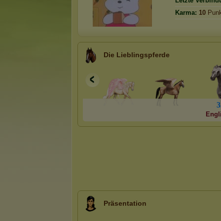
Letzte Verbind
Karma:
10
Punk
Die Lieblingspferde
3
Engl
Präsentation