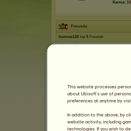
Karma:
10
Freunde
Sunrise128
hat
5
Freunde:
Miaumau19
Regenwolke567
fiona2
1312013
Glücksblatt
This website processes persona
about Ubisoft's use of persona
Die Trophäen
preferences at anytime by visi
In addition to the above, by c
website activity, including ga
0
0
3
technologies. If you wish to d