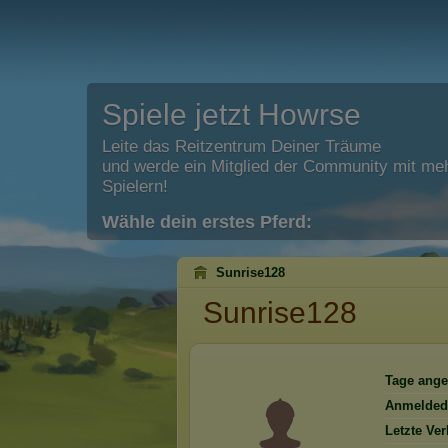
Spiele jetzt Howrse
Leite das Reitzentrum Deiner Träume
und werde ein Mitglied der Community mit meh
Spielern!
Wähle dein erstes Pferd:
Sunrise128
Sunrise128
Tage ange
Anmelded
Letzte Ve