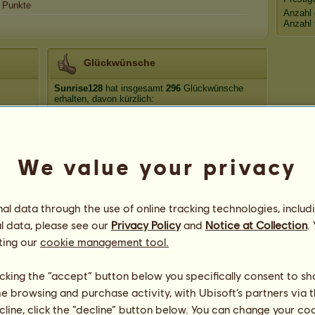
Punkte
Anzahl 
Anzahl 
Glückwünsche
Sunrise128
hat insgesamt
296
Glückwünsche
erhalten, davon kürzlich:
fiona2
Vor 31 Tagen
elsie
Vor 38 Tagen
smolDino
Vor 41 Tagen
We value your privacy
moonpony
Vor 42 Tagen
Sunny1030
Vor 43 Tagen
l data through the use of online tracking technologies, includ
l data, please see our
Privacy Policy
and
Notice at Collection
.
ting our
cookie management tool.
licking the “accept” button below you specifically consent to s
me browsing and purchase activity, with Ubisoft’s partners via t
41
ecline, click the “decline” button below. You can change your c