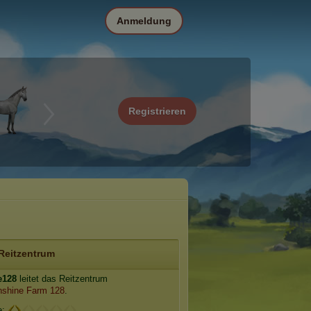
Anmeldung
Registrieren
Reitzentrum
e128
leitet das Reitzentrum
shine Farm 128
.
e: