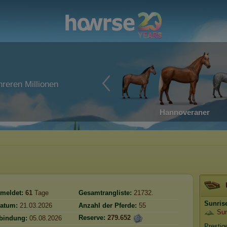
reren Millionen
Hannoveraner
meldet:
61
Tage
Gesamtrangliste:
21732.
Sunris
atum:
21.03.2026
Anzahl der Pferde:
55
Sun
Reserve:
279.652
rbindung:
05.08.2026
Prestig