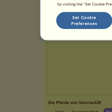
by visiting the “Set Cookie Pr
Präsentation
Set Cookie
Preferences
Die Pferde von Sunrise128
Shetty
Die anderen Pferde
Kur