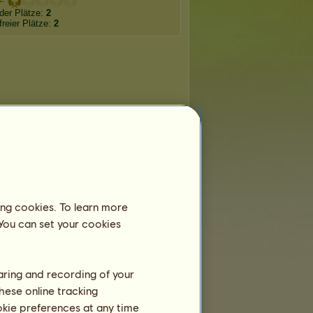
der Plätze:
2
freier Plätze:
2
ing cookies. To learn more
 You can set your cookies
haring and recording of your
hese online tracking
ookie preferences at any time