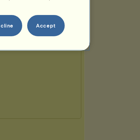
cline
Accept