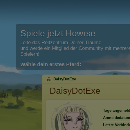
Spiele jetzt Howrse
Leite das Reitzentrum Deiner Träume
und werde ein Mitglied der Community mit mehrere
Spielern!
Wähle dein erstes Pferd:
DaisyDotExe
DaisyDotExe
Tage angemeld
Anmeldedatum
Letzte Verbind