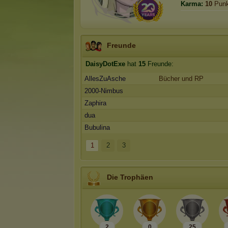
Karma:
10
Punk
Freunde
DaisyDotExe
hat
15
Freunde:
AllesZuAsche
Bücher und RP
2000-Nimbus
Zaphira
dua
Bubulina
1
2
3
Die Trophäen
2
0
25