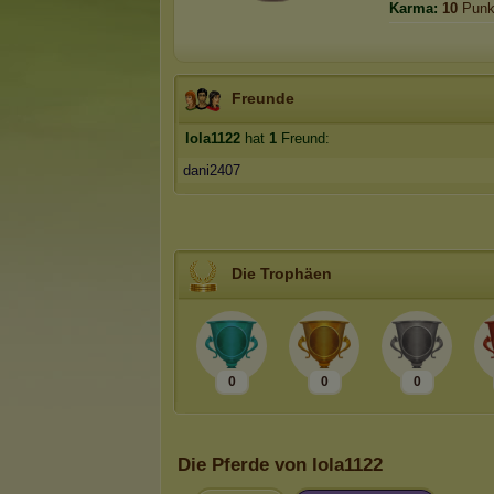
Karma:
10
Punk
Freunde
lola1122
hat
1
Freund:
dani2407
Die Trophäen
0
0
0
Die Pferde von lola1122