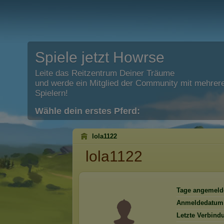
Spiele jetzt Howrse
Leite das Reitzentrum Deiner Träume
und werde ein Mitglied der Community mit mehrere
Spielern!
Wähle dein erstes Pferd:
lola1122
lola1122
Tage angemeld
Anmeldedatum
Letzte Verbind