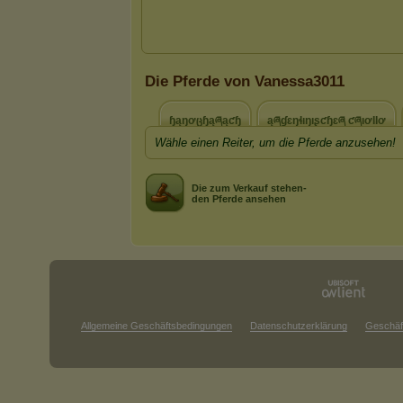
Die Pferde von Vanessa3011
ɧąŋơცɧąཞąƈɧ
ąཞɠɛŋɬıŋıʂƈɧɛཞ ƈཞıơƖƖơ
Wähle einen Reiter, um die Pferde anzusehen!
Die zum Verkauf stehen-
den Pferde ansehen
Allgemeine Geschäftsbedingungen
Datenschutzerklärung
Geschäf