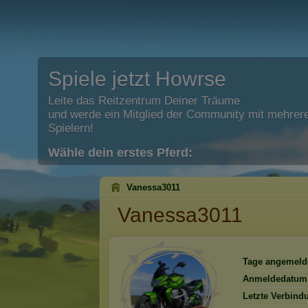
Spiele jetzt Howrse
Leite das Reitzentrum Deiner Träume
und werde ein Mitglied der Community mit mehrere
Spielern!
Wähle dein erstes Pferd:
Vanessa3011
Vanessa3011
Tage angemeld
Anmeldedatum
Letzte Verbind