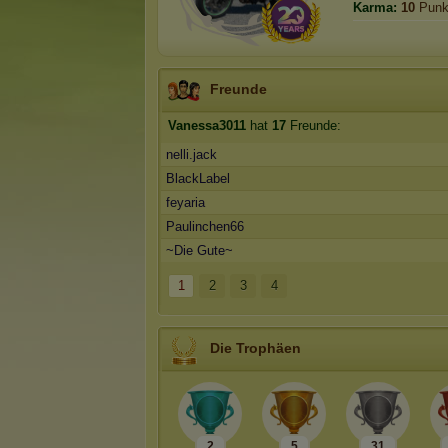
Karma:
10
Punk
Freunde
Vanessa3011
hat
17
Freunde:
nelli.jack
BlackLabel
feyaria
Paulinchen66
~Die Gute~
1
2
3
4
Die Trophäen
2
5
31