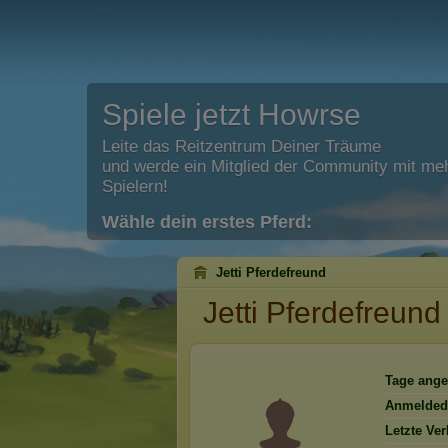
Spiele jetzt Howrse
Leite das Reitzentrum Deiner Träume
und werde ein Mitglied der Community mit meh
Spielern!
Wähle dein erstes Pferd:
Jetti Pferdefreund
Jetti Pferdefreund
Tage ange
Anmelded
Letzte Ve