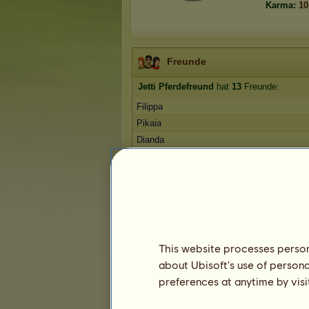
Karma:
10
Freunde
Jetti Pferdefreund
hat
13
Freunde:
Filippa
Pikaia
Dianda
philoperle
apfl
1
2
3
Die Trophäen
This website processes persona
about Ubisoft's use of persona
preferences at anytime by visi
1
1
9