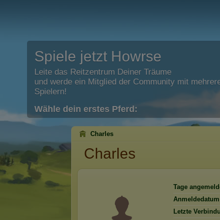
Spiele jetzt Howrse
Leite das Reitzentrum Deiner Träume
und werde ein Mitglied der Community mit mehrere
Spielern!
Wähle dein erstes Pferd:
Charles
Charles
Tage angemeld
Anmeldedatum
Letzte Verbind