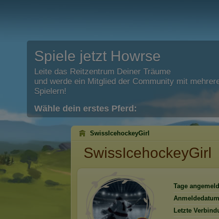
Spiele jetzt Howrse
Leite das Reitzentrum Deiner Träume
und werde ein Mitglied der Community mit mehrere
Spielern!
Wähle dein erstes Pferd:
SwissIcehockeyGirl
SwissIcehockeyGirl
Tage angemeld
Anmeldedatum
Letzte Verbind