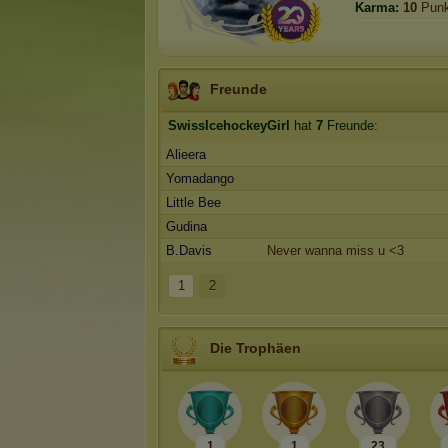
Karma:
10
Punk
Freunde
SwissIcehockeyGirl
hat
7
Freunde:
Alieera
Yomadango
Little Bee
Gudina
B.Davis
Never wanna miss u <3
1
2
Die Trophäen
1
1
23