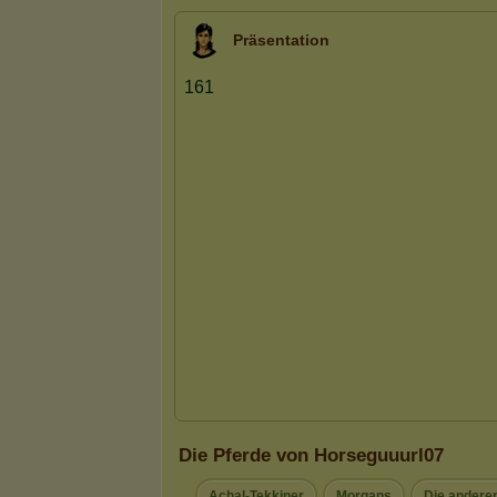
Präsentation
Die Pferde von Horseguuurl07
Achal-Tekkiner
Morgans
Die andere