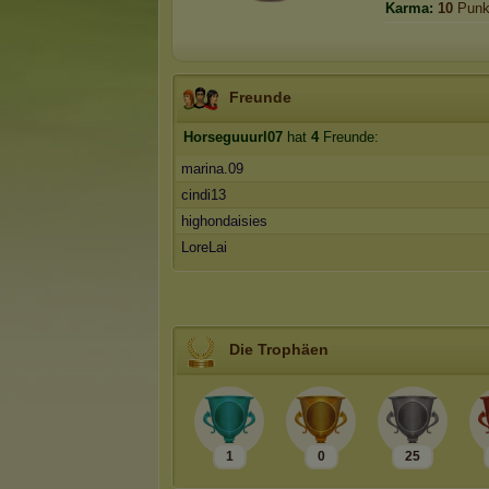
Karma:
10
Punk
Freunde
Horseguuurl07
hat
4
Freunde:
marina.09
cindi13
highondaisies
LoreLai
Die Trophäen
1
0
25