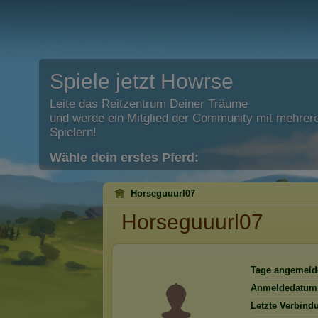
Spiele jetzt Howrse
Leite das Reitzentrum Deiner Träume
und werde ein Mitglied der Community mit mehrere
Spielern!
Wähle dein erstes Pferd:
Horseguuurl07
Horseguuurl07
Tage angemeld
Anmeldedatum
Letzte Verbind