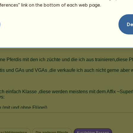
eferences” link on the bottom of each web page.
De
rschblütenwiese
Die anderen Pferde
Kurzlebige Rassen