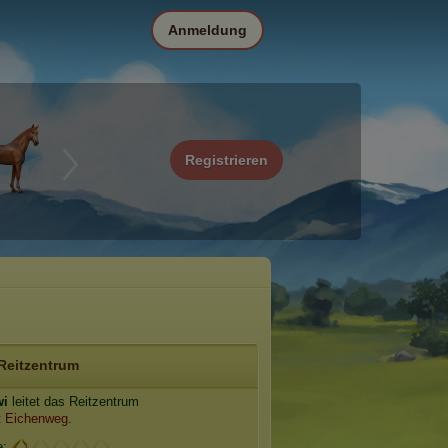
Anmeldung
Registrieren
Reitzentrum
wi
leitet das Reitzentrum
t Eichenweg
.
e: