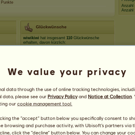
Punkte
Anzahl 
Anzahl 
Glückwünsche
wiwikiwi
hat insgesamt
110
Glückwünsche
erhalten, davon kürzlich:
logi
Vor 60 Tagen
WHCSany25
Vor 134 Tagen
patrizia012
Vor 237 Tagen
We value your privacy
WHCSany25
Vor 237 Tagen
Cherry~512
Vor 264 Tagen
l data through the use of online tracking technologies, includ
l data, please see our
Privacy Policy
and
Notice at Collection
.
ting our
cookie management tool.
licking the “accept” button below you specifically consent to s
me browsing and purchase activity, with Ubisoft’s partners via t
74
ecline, click the “decline” button below. You can change your c