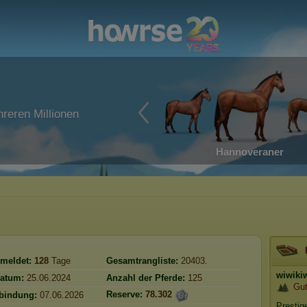
reren Millionen
Hannoveraner
meldet:
128
Tage
Gesamtrangliste:
20403.
wiwiki
atum:
25.06.2024
Anzahl der Pferde:
125
Gu
Reserve:
78.302
rbindung:
07.06.2026
Prestig