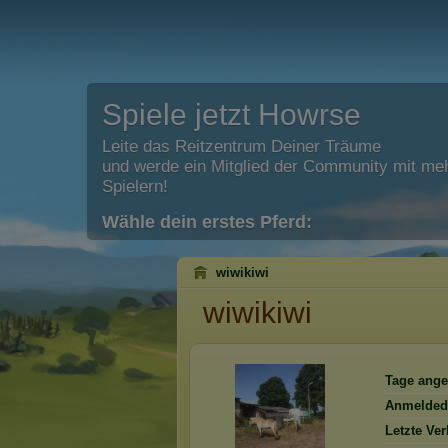
Spiele jetzt Howrse
Leite das Reitzentrum Deiner Träume
und werde ein Mitglied der Community mit meh
Spielern!
Wähle dein erstes Pferd:
wiwikiwi
wiwikiwi
Tage ange
Anmelded
Letzte Ve