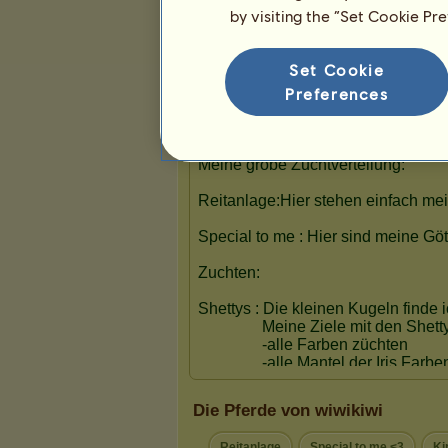
by visiting the “Set Cookie Pr
Präsentation
Set Cookie
Preferences
Die Pferde von wiwikiwi
Reitanlage
Special to me <3
Ki