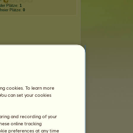
der Plätze:
1
freier Plätze:
0
ing cookies. To learn more
 You can set your cookies
haring and recording of your
hese online tracking
ookie preferences at any time