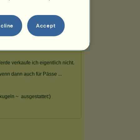
cline
Accept