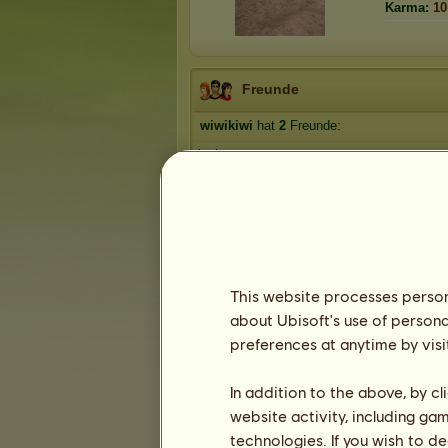
Karma:
10
Freunde
wiwikiwi
hat
2
Freunde:
logi
Selena_2
This website processes persona
about Ubisoft's use of persona
Die Trophäen
preferences at anytime by visi
In addition to the above, by c
website activity, including ga
1
0
10
technologies. If you wish to d