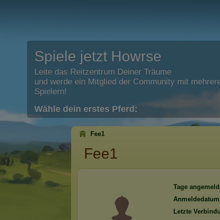
Spiele jetzt Howrse
Leite das Reitzentrum Deiner Träume
und werde ein Mitglied der Community mit mehrere
Spielern!
Wähle dein erstes Pferd:
Fee1
Fee1
Tage angemeld
Anmeldedatum
Letzte Verbind