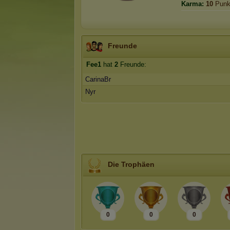
Karma:
10
Punk
Freunde
Fee1
hat
2
Freunde:
CarinaBr
Nyr
Die Trophäen
0
0
0