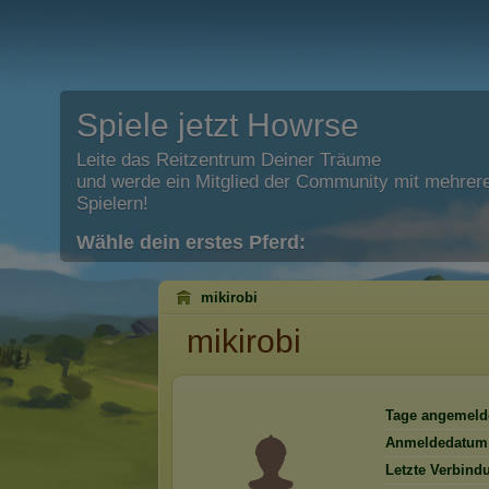
Spiele jetzt Howrse
Leite das Reitzentrum Deiner Träume
und werde ein Mitglied der Community mit mehrere
Spielern!
Wähle dein erstes Pferd:
mikirobi
mikirobi
Tage angemeld
Anmeldedatum
Letzte Verbind