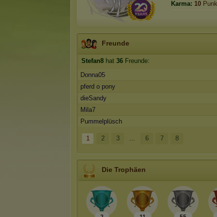
Karma:
10
Punk
Freunde
Stefan8
hat
36
Freunde:
Donna05
pferd o pony
dieSandy
Mila7
Pummelplüsch
1
2
3
...
6
7
8
Die Trophäen