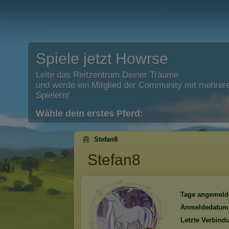
Spiele jetzt Howrse
Leite das Reitzentrum Deiner Träume
und werde ein Mitglied der Community mit mehrere
Spielern!
Wähle dein erstes Pferd:
Stefan8
Stefan8
Tage angemeld
Anmeldedatum
Letzte Verbind