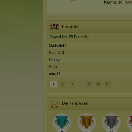
Karma:
10
Punk
Freunde
Jawad
hat
75
Freunde:
MichelleH
Raich2.0
Dexxy
Sam.
mira15
1
2
3
...
13
14
15
Die Trophäen