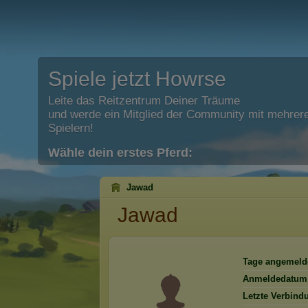
Spiele jetzt Howrse
Leite das Reitzentrum Deiner Träume
und werde ein Mitglied der Community mit mehrere
Spielern!
Wähle dein erstes Pferd:
Jawad
Jawad
Tage angemeld
Anmeldedatum
Letzte Verbind