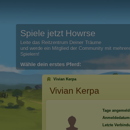
Spiele jetzt Howrse
Leite das Reitzentrum Deiner Träume
und werde ein Mitglied der Community mit mehrere
Spielern!
Wähle dein erstes Pferd:
Vivian Kerpa
Vivian Kerpa
Tage angemeld
Anmeldedatum
Letzte Verbind