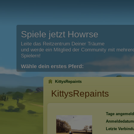
Spiele jetzt Howrse
Leite das Reitzentrum Deiner Träume
und werde ein Mitglied der Community mit mehrere
Spielern!
Wähle dein erstes Pferd:
KittysRepaints
KittysRepaints
Tage angemeld
Anmeldedatum
Letzte Verbind