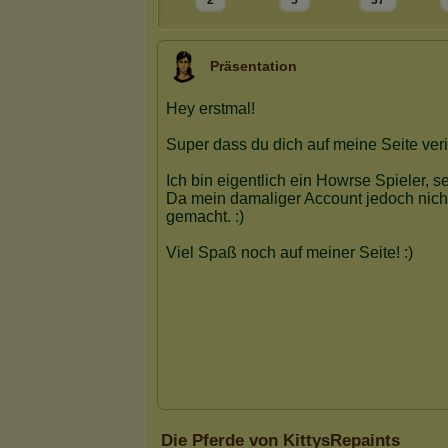
2
5
37
Präsentation
Die Pferde von KittysRepaints