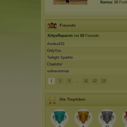
Karma:
10
Punk
Freunde
KittysRepaints
hat
65
Freunde:
Annika333
OnlyYou
Twilight Sparkle
Charlotte'
solina-tormas
1
2
3
...
11
12
13
Die Trophäen