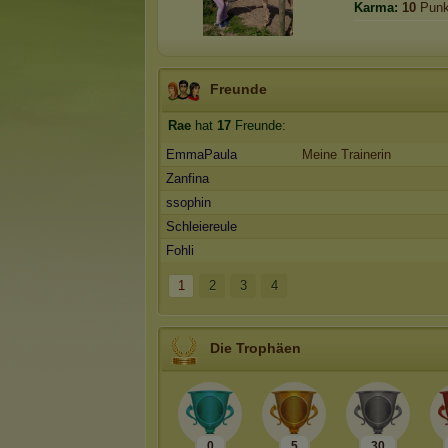
Karma:
10
Punk
Freunde
Rae
hat
17
Freunde:
EmmaPaula
Meine Trainerin
Zanfina
ssophin
Schleiereule
Fohli
1
2
3
4
Die Trophäen
0
5
30