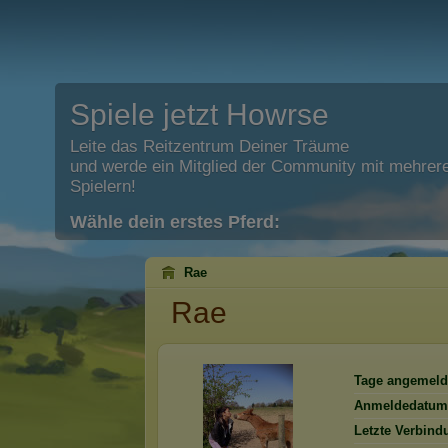
Spiele jetzt Howrse
Leite das Reitzentrum Deiner Träume
und werde ein Mitglied der Community mit mehrere
Spielern!
Wähle dein erstes Pferd:
Rae
Rae
Tage angemeld
Anmeldedatum
Letzte Verbind