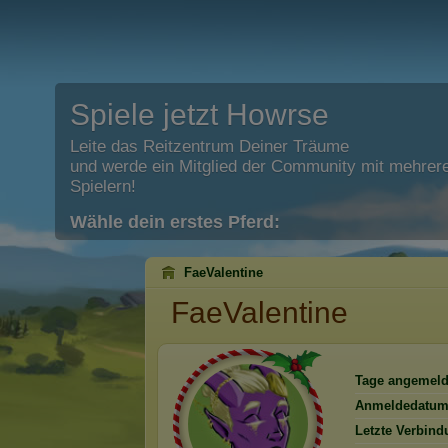
Spiele jetzt Howrse
Leite das Reitzentrum Deiner Träume
und werde ein Mitglied der Community mit mehrere
Spielern!
Wähle dein erstes Pferd:
FaeValentine
FaeValentine
Tage angemeld
Anmeldedatum
Letzte Verbind