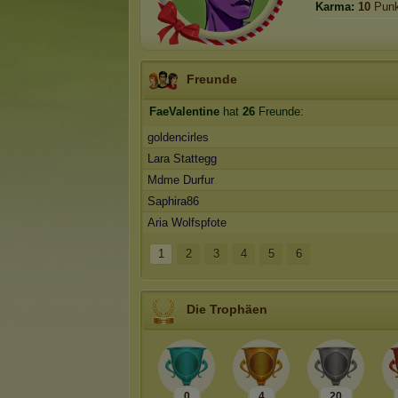
Karma:
10
Punk
Freunde
FaeValentine
hat
26
Freunde:
goldencirles
Lara Stattegg
Mdme Durfur
Saphira86
Aria Wolfspfote
1
2
3
4
5
6
Die Trophäen
0
4
20