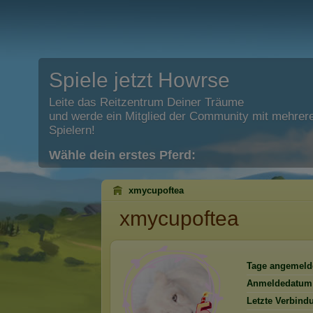
Spiele jetzt Howrse
Leite das Reitzentrum Deiner Träume
und werde ein Mitglied der Community mit mehrere
Spielern!
Wähle dein erstes Pferd:
xmycupoftea
xmycupoftea
Tage angemeld
Anmeldedatum
Letzte Verbind