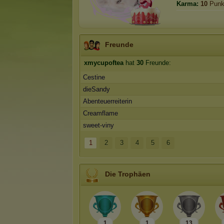
Karma:
10
Punk
Freunde
xmycupoftea
hat
30
Freunde:
Cestine
dieSandy
Abenteuerreiterin
Creamflame
sweet-viny
1
2
3
4
5
6
Die Trophäen
1
1
13