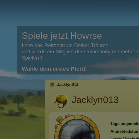
Spiele jetzt Howrse
Leite das Reitzentrum Deiner Träume
und werde ein Mitglied der Community mit mehrere
Spielern!
Wähle dein erstes Pferd:
Jacklyn013
Jacklyn013
Tage angemeld
Anmeldedatum