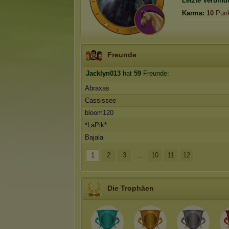
Letzte Verbind
Karma:
10
Punk
Freunde
Jacklyn013
hat
59
Freunde:
Abraxas
Cassissee
bloom120
*LaPik*
Bajala
1
2
3
...
10
11
12
Die Trophäen