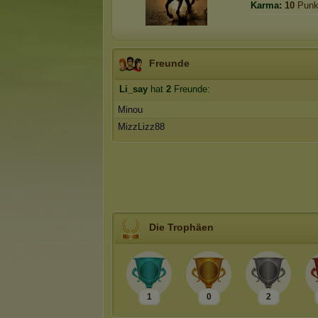
Karma:
10
Punk
Freunde
Li_say
hat
2
Freunde:
Minou
MizzLizz88
Die Trophäen
1
0
2