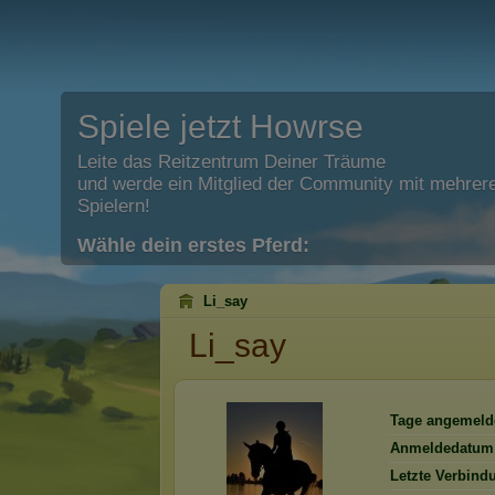
Spiele jetzt Howrse
Leite das Reitzentrum Deiner Träume
und werde ein Mitglied der Community mit mehrere
Spielern!
Wähle dein erstes Pferd:
Li_say
Li_say
Tage angemeld
Anmeldedatum
Letzte Verbind