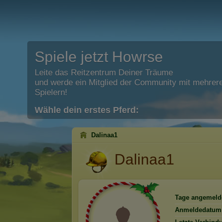
Spiele jetzt Howrse
Leite das Reitzentrum Deiner Träume
und werde ein Mitglied der Community mit mehrere
Spielern!
Wähle dein erstes Pferd:
Dalinaa1
Dalinaa1
Tage angemeld
Anmeldedatum