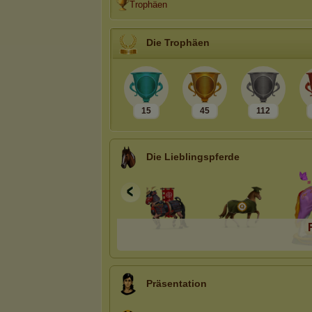
Trophäen
Die Trophäen
15
45
112
Die Lieblingspferde
Präsentation