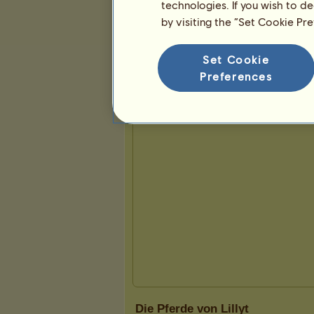
0
2
10
technologies. If you wish to d
by visiting the “Set Cookie Pr
Präsentation
Set Cookie
Preferences
Die Pferde von Lillyt