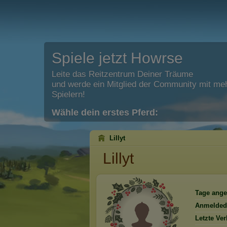
Spiele jetzt Howrse
Leite das Reitzentrum Deiner Träume
und werde ein Mitglied der Community mit meh
Spielern!
Wähle dein erstes Pferd:
Lillyt
Lillyt
Tage ange
Anmelded
Letzte Ve