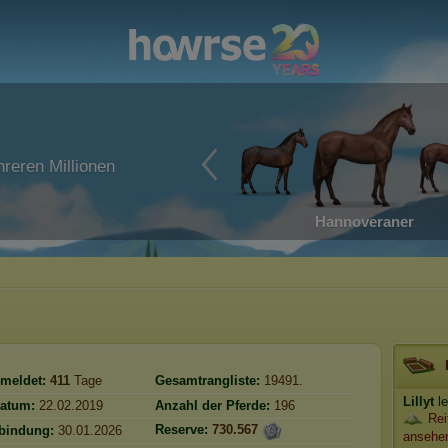
reren Millionen
Hannoveraner
meldet:
411
Tage
Gesamtrangliste:
19491.
Lillyt
le
atum:
22.02.2019
Anzahl der Pferde:
196
Rei
Reserve:
730.567
rbindung:
30.01.2026
ansehe