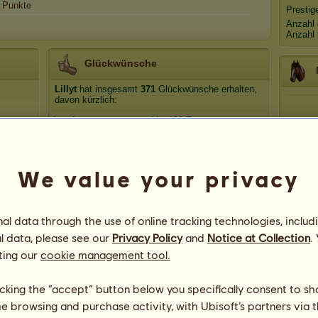
Punkte
Prestig
Anzahl 
Anzahl 
Glückwünsche
Lillyt
hat insgesamt
371
Glückwünsche erhalten,
davon kürzlich:
Lore1
Vor 132 Tagen
rudi67
Vor 199 Tagen
Lara Sophie
Vor 199 Tagen
We value your privacy
sowö
Vor 199 Tagen
lausaliebe
Vor 275 Tagen
l data through the use of online tracking technologies, includ
l data, please see our
Privacy Policy
and
Notice at Collection
.
ting our
cookie management tool.
licking the “accept” button below you specifically consent to s
me browsing and purchase activity, with Ubisoft’s partners via t