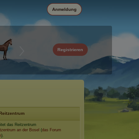
Anmeldung
Registrieren
Reitzentrum
itet das Reitzentrum
tzentrum an der Bosel
(
das Forum
n
).