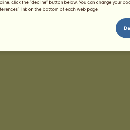
63
ecline, click the “decline” button below. You can change your c
eferences” link on the bottom of each web page.
De