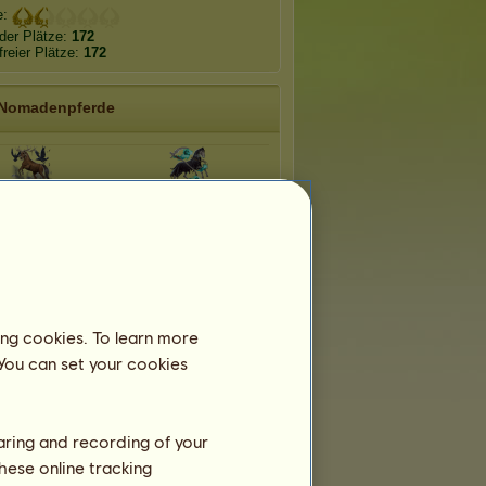
e:
der Plätze:
172
freier Plätze:
172
Nomadenpferde
Wendigo
Sensenfrau
ing cookies. To learn more
 You can set your cookies
haring and recording of your
hese online tracking