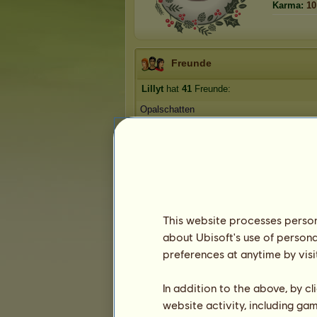
Karma:
10
Freunde
Lillyt
hat
41
Freunde:
Opalschatten
Carpe diem!
CGU
blue pegasus
Dori *
1
2
3
...
7
8
9
This website processes persona
about Ubisoft's use of persona
Die Trophäen
preferences at anytime by visi
In addition to the above, by c
website activity, including ga