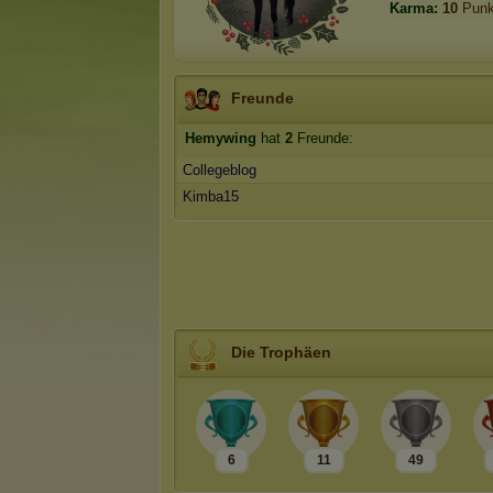
Karma:
10
Punk
Freunde
Hemywing
hat
2
Freunde:
Collegeblog
Kimba15
Die Trophäen
6
11
49