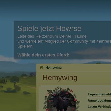
Spiele jetzt Howrse
Leite das Reitzentrum Deiner Träume
und werde ein Mitglied der Community mit mehrere
Spielern!
Wähle dein erstes Pferd:
Hemywing
Hemywing
Tage angemeld
Anmeldedatum
Letzte Verbind