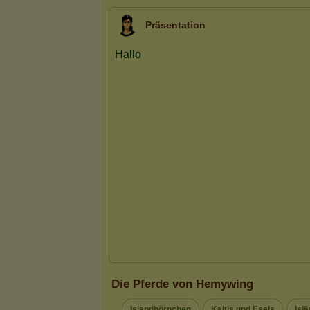
Präsentation
Die Pferde von Hemywing
Islandhörnchen
Kaltis und Esels
Isl