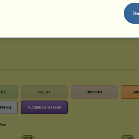
De
ERE
GOLDs
Unicorns
Sa
Pferde
Kurzlebige Rassen
hen!