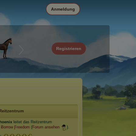
Anmeldung
Registrieren
Reitzentrum
Ᵽhoenix
leitet das Reitzentrum
Ƀorrow Ƒreedom
(
Forum ansehen
).
e: