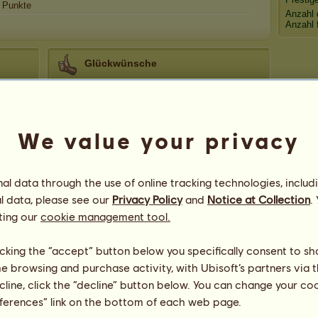
Punkte
Anzahl 
Anzahl 
Glückwünsche
Ðelta-Ᵽhoenix
hat insgesamt
8.533
Glückwünsche erhalten, davon kürzlich:
Uschi64
Vor 1 Stunde
We value your privacy
123gini
Vor 7 Stunden
26
Goofy84
Vor 15 Stunden
26
Sarhiii
Vor 20 Stunden
26
l data through the use of online tracking technologies, includ
Sturmi
Vor 21 Stunden
26
l data, please see our
Privacy Policy
and
Notice at Collection
.
ting our
cookie management tool.
licking the “accept” button below you specifically consent to s
me browsing and purchase activity, with Ubisoft’s partners via t
ecline, click the “decline” button below. You can change your c
eferences” link on the bottom of each web page.