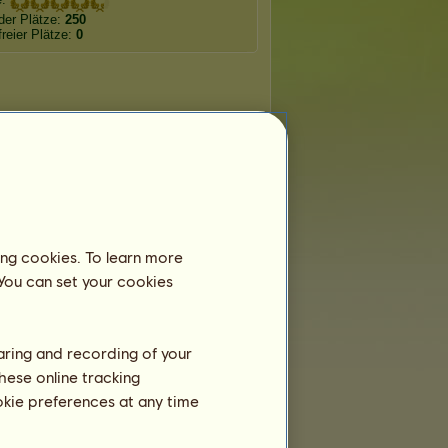
der Plätze:
250
freier Plätze:
0
ing cookies. To learn more
 You can set your cookies
haring and recording of your
hese online tracking
ookie preferences at any time