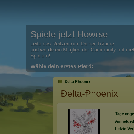
Spiele jetzt Howrse
Leite das Reitzentrum Deiner Träume
und werde ein Mitglied der Community mit meh
Spielern!
Wähle dein erstes Pferd:
Ðelta-Ᵽhoenix
Ðelta-Ᵽhoenix
Tage ange
Anmelded
Letzte Ve