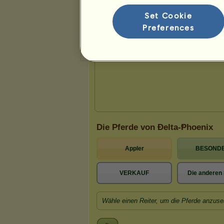
Set Cookie
Preferences
Die Pferde von Ðelta-Ᵽhoenix
Appler
BESOND
VERKAUF
Die anderen 
Wähle einen Reiter, um die Pferde anzuse