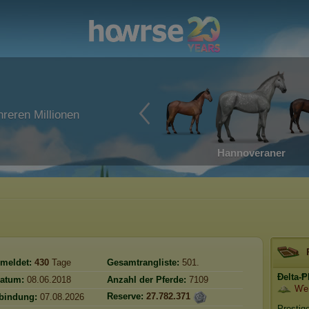
reren Millionen
Hannoveraner
meldet:
430
Tage
Gesamtrangliste:
501.
Ðelta-
atum:
08.06.2018
Anzahl der Pferde:
7109
Ⱳe 
Reserve:
27.782.371
rbindung:
07.08.2026
Prestig