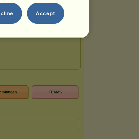
cline
Accept
mmlungen
TEAMS