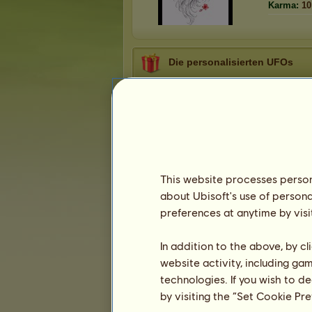
Karma:
10
Die personalisierten UFOs
Aktuell:
Apfel
Gewinner
Geschenk
Datum
rdres
06.08.20
Eva89
01.08.20
Don Pony
26.07.20
This website processes persona
VivStone
28.06.20
about Ubisoft's use of persona
preferences at anytime by visi
Präsentation
In addition to the above, by c
website activity, including ga
technologies. If you wish to d
by visiting the “Set Cookie Pr