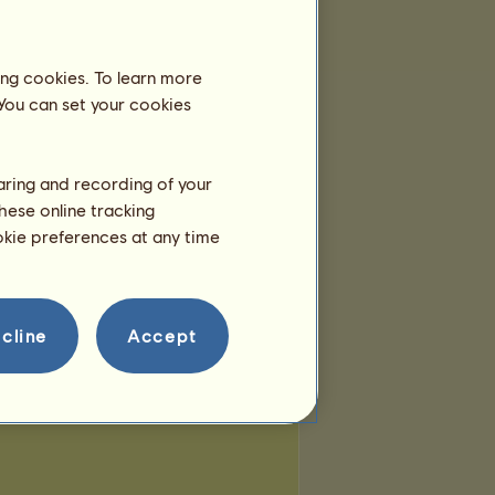
Die Teams
ing cookies. To learn more
in
gehört zu
1
Team:
 You can set your cookies
ցօlძεղ ძἶმოօղძʂ
Mitglieder:
12
Gezüchtete Rasse:
haring and recording of your
Hannoveraner
hese online tracking
ookie preferences at any time
cline
Accept