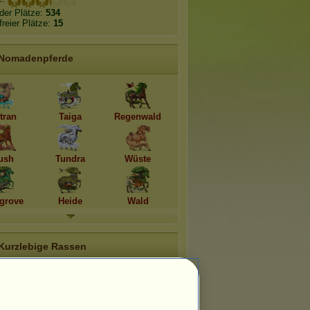
der Plätze:
534
freier Plätze:
15
Nomadenpferde
tran
Taiga
Regenwald
ush
Tundra
Wüste
grove
Heide
Wald
Kurzlebige Rassen
aloosa 2026
Welsh Cob 2026