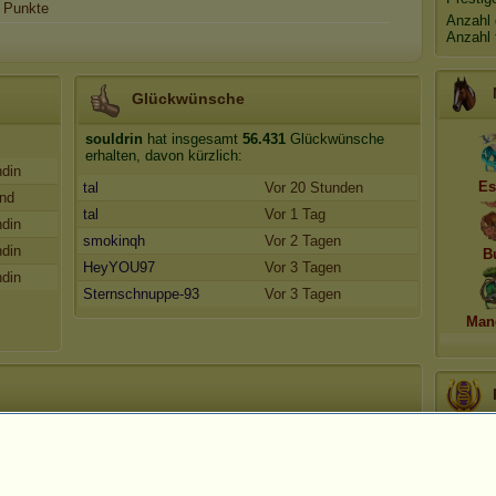
Punkte
Anzahl 
Anzahl 
Glückwünsche
souldrin
hat insgesamt
56.431
Glückwünsche
erhalten, davon kürzlich:
ndin
Es
tal
Vor 20 Stunden
und
tal
Vor 1 Tag
ndin
smokinqh
Vor 2 Tagen
ndin
B
HeyYOU97
Vor 3 Tagen
ndin
Sternschnuppe-93
Vor 3 Tagen
Man
App