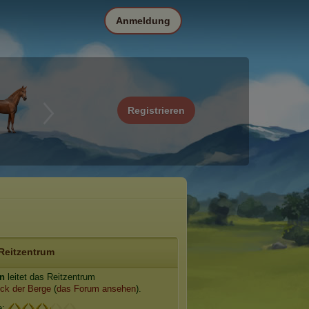
Anmeldung
Registrieren
Reitzentrum
in
leitet das Reitzentrum
ck der Berge
(
das Forum ansehen
).
e: