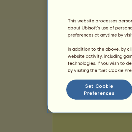
7
32
82
Präsentation
This website processes persona
about Ubisoft's use of persona
preferences at anytime by visi
In addition to the above, by c
website activity, including ga
technologies. If you wish to d
by visiting the “Set Cookie Pr
Set Cookie
Preferences