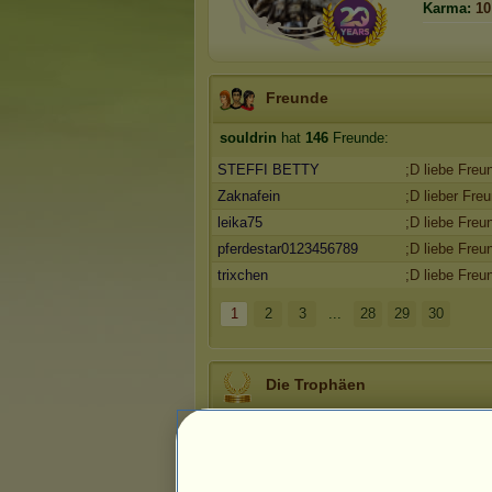
Karma:
10
Freunde
souldrin
hat
146
Freunde:
STEFFI BETTY
;D liebe Freu
Zaknafein
;D lieber Fre
leika75
;D liebe Freu
pferdestar0123456789
;D liebe Freu
trixchen
;D liebe Freu
1
2
3
...
28
29
30
Die Trophäen