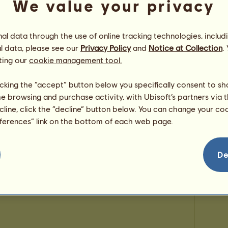
We value your privacy
200
l data through the use of online tracking technologies, includ
souldr
l data, please see our
Privacy Policy
and
Notice at Collection
.
ting our
cookie management tool.
licking the “accept” button below you specifically consent to s
me browsing and purchase activity, with Ubisoft’s partners via t
ecline, click the “decline” button below. You can change your c
eferences” link on the bottom of each web page.
De