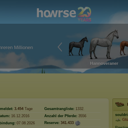
reren Millionen
Hannoveraner
meldet:
3.454
Tage
Gesamtrangliste:
1332.
souldr
atum:
16.12.2016
Anzahl der Pferde:
3556
Glü
Reserve:
341.433
rbindung:
07.08.2026
Prestig