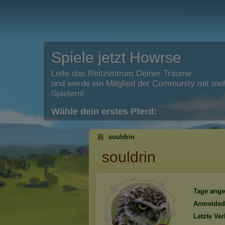
Spiele jetzt Howrse
Leite das Reitzentrum Deiner Träume
und werde ein Mitglied der Community mit meh
Spielern!
Wähle dein erstes Pferd:
souldrin
souldrin
Tage ange
Anmelded
Letzte Ve