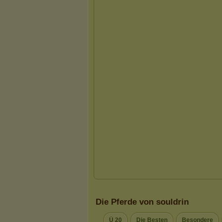
Die Pferde von souldrin
Ü 20
Die Besten
Besondere