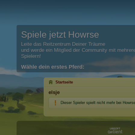
Spiele jetzt Howrse
Leite das Reitzentrum Deiner Träume
und werde ein Mitglied der Community mit mehrere
Spielern!
Wähle dein erstes Pferd:
Startseite
elsje
Dieser Spieler spielt nicht mehr bei Howrse