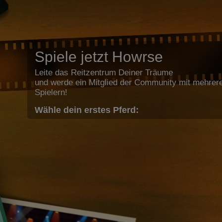
Spiele jetzt Howrse
Leite das Reitzentrum Deiner Träume
und werde ein Mitglied der Community mit mehrere
Spielern!
Wähle dein erstes Pferd: