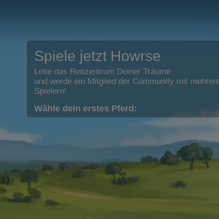
Spiele jetzt Howrse
Leite das Reitzentrum Deiner Träume
und werde ein Mitglied der Community mit mehrere
Spielern!
Wähle dein erstes Pferd: