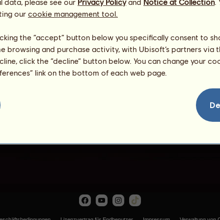
l data, please see our
Privacy Policy
and
Notice at Collection
.
ting our
cookie management tool.
licking the “accept” button below you specifically consent to s
me browsing and purchase activity, with Ubisoft’s partners via t
ecline, click the “decline” button below. You can change your c
eferences” link on the bottom of each web page.
Funk
De
eschäftsbedingungen
Lizenzvertrag für Endbenutzer
Impressum
Verwaltung von 