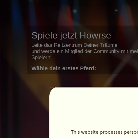
Spiele jetzt Howrse
Leite das Reitzentrum Deiner Träume
und werde ein Mitglied der Community mit meh
Spielern!
Wähle dein erstes Pferd:
This website processes persona