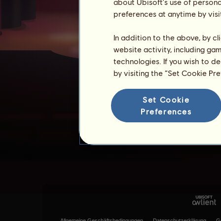
about Ubisoft's use of persona
preferences at anytime by visi
In addition to the above, by c
website activity, including ga
technologies. If you wish to d
by visiting the “Set Cookie Pr
Set Cookie
Preferences
Allgemeine Geschäftsbedingungen
Datenschutzerklärung
G