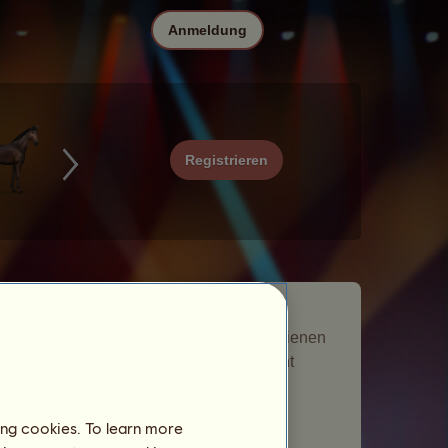
Anmeldung
Registrieren
Funk ist ein Nomadenpferd, das beim
Wettbewerb der Nomaden
Musik
erschienen
ist. Es ist vorübergehend in Deine Zucht
gekommen und hat Dir ein Geschenk
angeboten.
ing cookies. To learn more
Anzahl der besuchten Spieler:
5158