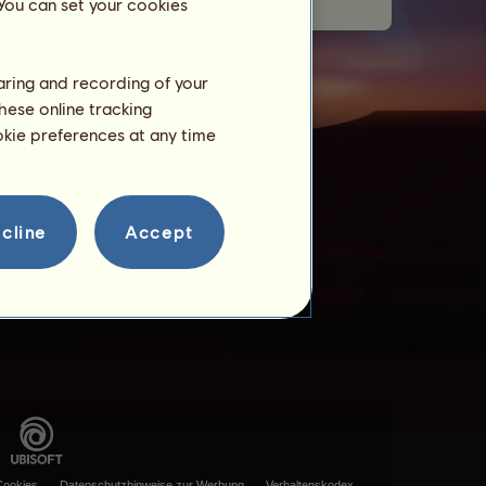
 You can set your cookies
haring and recording of your
hese online tracking
ookie preferences at any time
cline
Accept
Cookies
Datenschutzhinweise zur Werbung
Verhaltenskodex