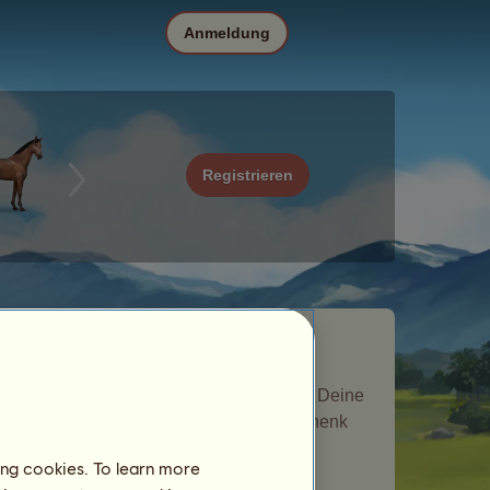
Anmeldung
Registrieren
Cäsar ist ein Nomadenpferd, das beim
Wettbewerb der Nomaden
Geschichte
erschienen ist. Es ist vorübergehend in Deine
Zucht gekommen und hat Dir ein Geschenk
angeboten.
ing cookies. To learn more
Anzahl der besuchten Spieler:
1953