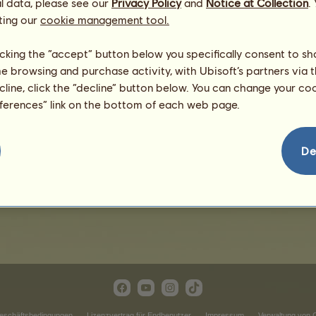
l data, please see our
Privacy Policy
and
Notice at Collection
.
ting our
cookie management tool.
licking the “accept” button below you specifically consent to s
me browsing and purchase activity, with Ubisoft’s partners via t
ecline, click the “decline” button below. You can change your c
eferences” link on the bottom of each web page.
Cäsar
De
eschäftsbedingungen
Lizenzvertrag für Endbenutzer
Impressum
Verwaltung von 