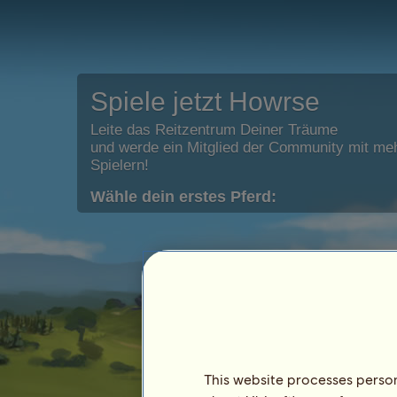
Spiele jetzt Howrse
Leite das Reitzentrum Deiner Träume
und werde ein Mitglied der Community mit meh
Spielern!
Wähle dein erstes Pferd:
This website processes persona