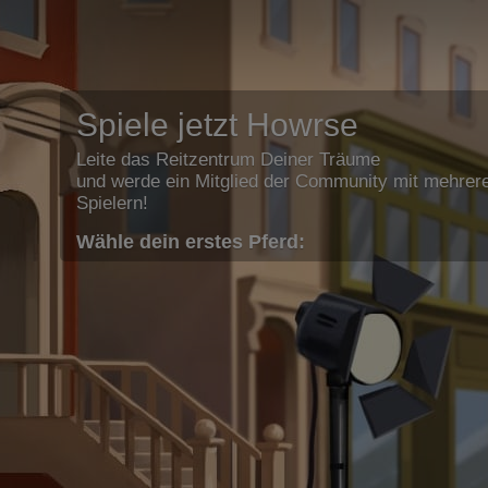
Spiele jetzt Howrse
Leite das Reitzentrum Deiner Träume
und werde ein Mitglied der Community mit mehrere
Spielern!
Wähle dein erstes Pferd: