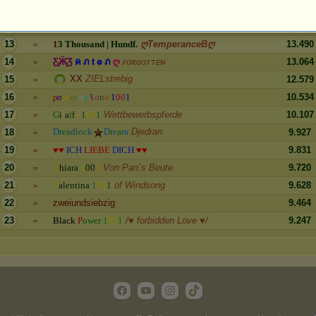
Loony Nukleus
☃ A- Mystic Titans ☃
11
17.247
=
L
i
l
a
b
ä
r
1
0
0
1
12
14.708
=
13
1
3
T
h
o
u
s
a
n
d
|
H
u
n
d
f
.
ღTemperanceBღ
13.490
=
14
Ƹ
Ӝ
Ʒ
ค
ภ
t
๏
ภ
ღ
ғᴏʀɢᴏᴛᴛᴇɴ
13.064
=
XX
ZIELstrebig
15
12.579
=
16
ρ
σ
ɯ
ҽ
ɾ
σ
ϝ
ʅ
σ
ʋ
ҽ
1
0
0
1
10.534
=
17
G
i
r
a
f
f
e
1
0
0
1
Wettbewerbspferde
10.107
=
D
r
e
a
d
l
o
c
k
D
r
e
a
m
Djedran
18
9.927
=
19
♥
♥
I
C
H
L
I
E
B
E
D
I
C
H
♥
♥
9.831
=
20
C
h
i
a
r
a
1
0
0
1
Von Pan`s Beute
9.720
=
21
V
a
l
e
n
t
i
n
a
1
0
0
1
of Windsong
9.628
=
22
zweiundsiebzig
9.464
=
23
B
l
a
c
k
P
o
w
e
r
1
0
0
1
/♥ forbidden Love ♥/
9.247
=