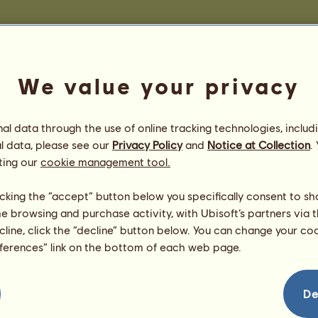
Westernwettbewerbe
Siege beim Trabrennen
We value your privacy
zuzeigen.
Es gibt in dieser Rangliste ni
Siege im Cross
l data through the use of online tracking technologies, includ
zuzeigen.
Es gibt in dieser Rangliste ni
l data, please see our
Privacy Policy
and
Notice at Collection
.
ting our
cookie management tool.
iege bei der Dressur
Pferd
Anzahl
licking the “accept” button below you specifically consent to s
4
Merry Christmas
lε ρεƦchε
36.437
=
me browsing and purchase activity, with Ubisoft’s partners via t
L
u
i
s
Ꮺἶɕk´ʂ Ꮺἶɕkεᶅʂ ❤️
5
34.117
=
ecline, click the “decline” button below. You can change your c
6
k
l
e
i
n
e
B
r
u
m
b
y
W
o
l
k
e
~Queensland Brumby~
31.476
=
eferences” link on the bottom of each web page.
1
.
H
o
r
n
-
W
Tartaros
7
22.666
=
8
๔
г
.
ค
г
ภ
๏
l
๔
who am I to disagree
19.783
=
9
ღ
ร
t
є
г
ภ
ร
ς
ђ
ภ
ย
ק
ק
є
ღ
♥ stars in the sky ♥
19.090
De
=
10
Drum Horse
18.800
=