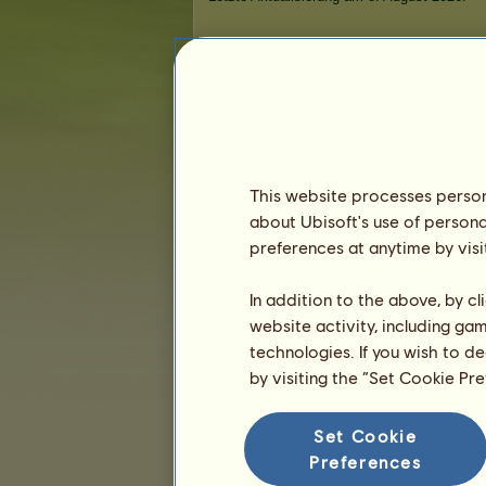
Die klassischen Wettbewerbe
Die 
Siege beim Galopprennen
Es gibt in dieser Rangliste nichts an
Siege im Springturnier
This website processes persona
Es gibt in dieser Rangliste nichts an
about Ubisoft's use of persona
preferences at anytime by visi
S
In addition to the above, by c
website activity, including ga
technologies. If you wish to d
by visiting the “Set Cookie Pr
Set Cookie
Preferences