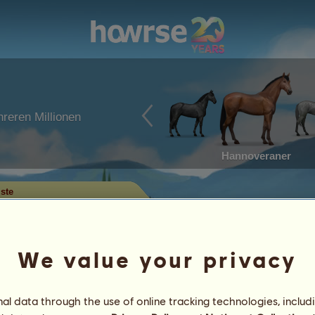
reren Millionen
Hannoveraner
iste
e
u Dir einen Überblick über die
er Disziplin verschaffen. In der
We value your privacy
Abzeichen auch die Pferde, die das
und nur die Pferde mit einer
l data through the use of online tracking technologies, includ
t.