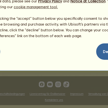
l data, please see our
Privacy Policy
and
Notice at Collection
.
ting our
cookie management tool.
Westernwettbewerbe
licking the “accept” button below you specifically consent to s
Siege beim Trabrennen
me browsing and purchase activity, with Ubisoft’s partners via t
ecline, click the “decline” button below. You can change your c
zuzeigen.
Es gibt in dieser Rangliste ni
eferences” link on the bottom of each web page.
Siege im Cross
zuzeigen.
Es gibt in dieser Rangliste ni
De
iege bei der Dressur
Es gibt in dieser Rangliste nichts anzuzeigen.
eschäftsbedingungen
Lizenzvertrag für Endbenutzer
Impressum
Verwaltung von 
Kontaktiere uns