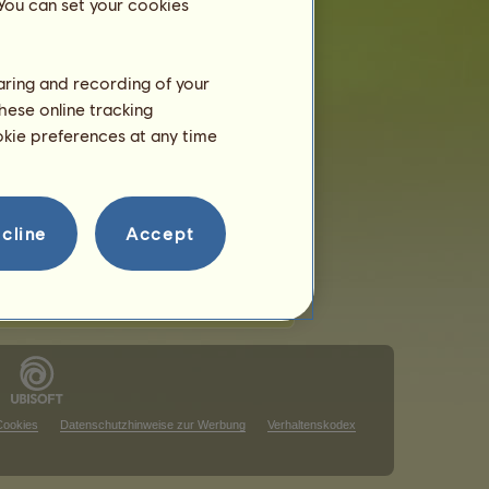
 You can set your cookies
haring and recording of your
hese online tracking
ookie preferences at any time
chts anzuzeigen.
chts anzuzeigen.
cline
Accept
Cookies
Datenschutzhinweise zur Werbung
Verhaltenskodex