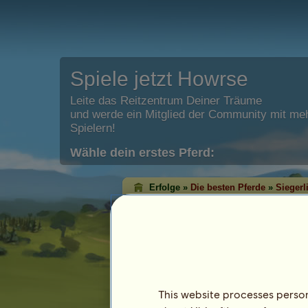
Spiele jetzt Howrse
Leite das Reitzentrum Deiner Träume
und werde ein Mitglied der Community mit meh
Spielern!
Wähle dein erstes Pferd:
Erfolge »
Die besten Pferde
»
Siegerl
Dressur-Erfolgslist
Mit der Erfolgsliste der Pferde kannst D
Pferde mit den meisten Abzeichen in jed
Regel sind die Pferde mit den meisten 
höchste Niveau erreicht haben!
Diese Rangliste wird jede Nacht aktualisiert 
This website processes persona
bedeutenden Erfolgsliste werden gespeicher
Letzte Aktualisierung am 8. August 2026.