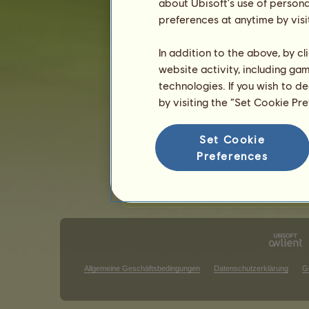
about Ubisoft's use of persona
preferences at anytime by visi
Die klassischen Wettbewerbe
Die 
In addition to the above, by c
Siege beim Galopprennen
website activity, including ga
technologies. If you wish to d
Es gibt in dieser Rangliste nichts an
by visiting the “Set Cookie Pr
Siege im Springturnier
Es gibt in dieser Rangliste nichts an
Set Cookie
Preferences
S
Allgemeine Geschäftsbedingungen
Datenschutzerklärung
G